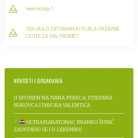
web hotnja 1
ODLUKA O ZATVARANJU DIJELA DRŽAVNE
CESTE ZA SAV PROMET
NOVOSTI I DOGAĐANJA
U SPOMEN NA IVANA PERECA, STJEPANA
BUKOVCA I DAVORA VALENTIĆA
ULTRAMARATONAC BRANKO ŠUBIĆ
ZAUSTAVIO SE I U LEKENIKU