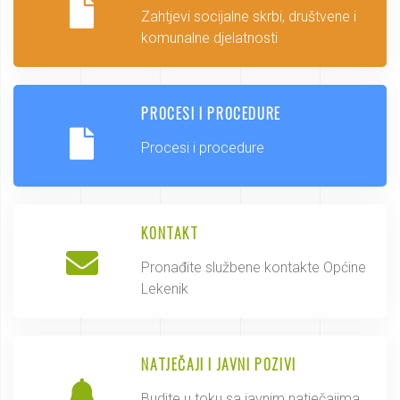
Zahtjevi socijalne skrbi, društvene i
komunalne djelatnosti
PROCESI I PROCEDURE
Procesi i procedure
KONTAKT
Pronađite službene kontakte Općine
Lekenik
NATJEČAJI I JAVNI POZIVI
Budite u toku sa javnim natječajima