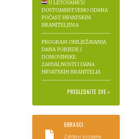
U LETOVANIĆU
DOSTOJANSTVENO ODANA
POČAST HRVATSKIM
BRANITELJIMA
PROGRAM OBILJEŽAVANJA
DANA POBJEDE I
DOMOVINSKE
ZAHVALNOSTI I DANA
HRVATSKIH BRANITELJA
PREGLEDAJTE SVE
OBRASCI
Zahtjevi socijalne