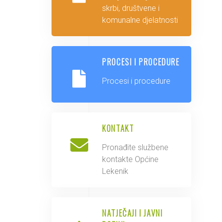
skrbi, društvene i
komunalne djelatnosti
PROCESI I PROCEDURE
Procesi i procedure
KONTAKT
Pronađite službene
kontakte Općine
Lekenik
NATJEČAJI I JAVNI