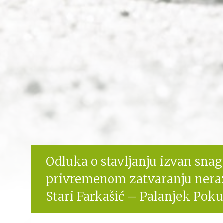
Odluka o stavljanju izvan sna
privremenom zatvaranju neraz
Stari Farkašić – Palanjek Pok