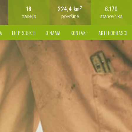
2
18
224,4 km
6.170
naselja
površine
stanovnika
A
EU PROJEKTI
O NAMA
KONTAKT
AKTI I OBRASCI