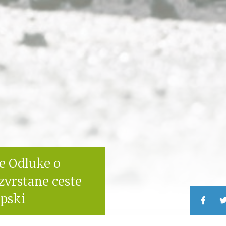
ge Odluke o
vrstane ceste
upski