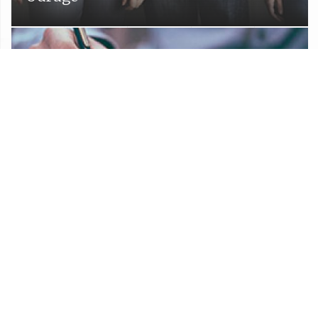
Proračun Općine Lekenik
Službeni glasnik