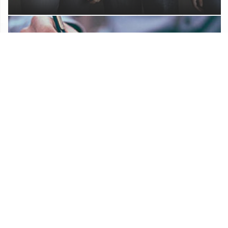
Proračun Općine Lekenik
Službeni glasnik