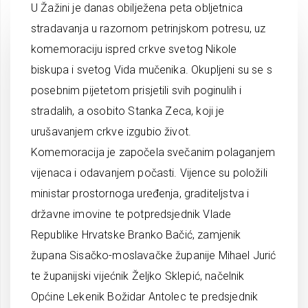
U Žažini je danas obilježena peta obljetnica
stradavanja u razornom petrinjskom potresu, uz
komemoraciju ispred crkve svetog Nikole
biskupa i svetog Vida mučenika. Okupljeni su se s
posebnim pijetetom prisjetili svih poginulih i
stradalih, a osobito Stanka Zeca, koji je
urušavanjem crkve izgubio život.
Komemoracija je započela svečanim polaganjem
vijenaca i odavanjem počasti. Vijence su položili
ministar prostornoga uređenja, graditeljstva i
državne imovine te potpredsjednik Vlade
Republike Hrvatske Branko Bačić, zamjenik
župana Sisačko-moslavačke županije Mihael Jurić
te županijski vijećnik Željko Sklepić, načelnik
Općine Lekenik Božidar Antolec te predsjednik