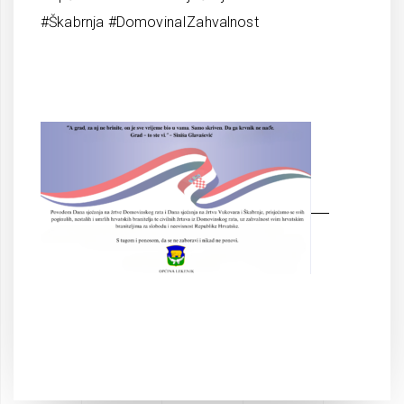
#Škabrnja #DomovinaIZahvalnost