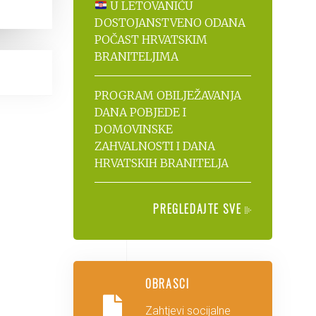
U LETOVANIĆU
DOSTOJANSTVENO ODANA
POČAST HRVATSKIM
BRANITELJIMA
PROGRAM OBILJEŽAVANJA
DANA POBJEDE I
DOMOVINSKE
ZAHVALNOSTI I DANA
HRVATSKIH BRANITELJA
PREGLEDAJTE SVE
OBRASCI
Zahtjevi socijalne