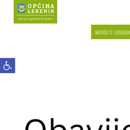
Općina ugodnog življenja
NOVOSTI I DOGAĐ
Open toolbar