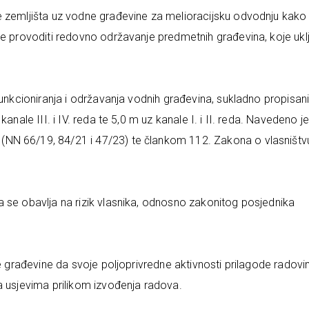
e zemljišta uz vodne građevine za melioracijsku odvodnju kako
ne provoditi redovno održavanje predmetnih građevina, koje ukl
funkcioniranja i održavanja vodnih građevina, sukladno propisa
anale III. i IV. reda te 5,0 m uz kanale I. i II. reda. Navedeno j
NN 66/19, 84/21 i 47/23) te člankom 112. Zakona o vlasništvu
 se obavlja na rizik vlasnika, odnosno zakonitog posjednika
ne građevine da svoje poljoprivredne aktivnosti prilagode radov
a usjevima prilikom izvođenja radova.