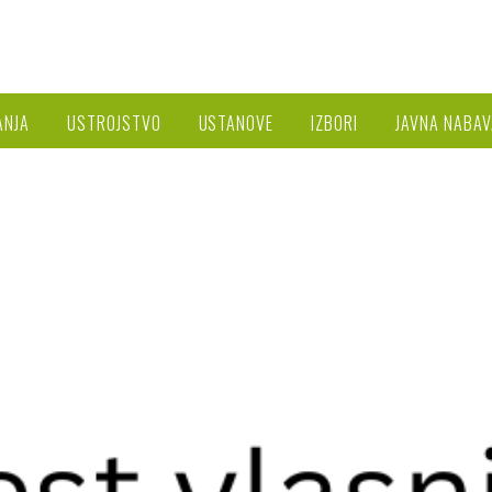
ANJA
USTROJSTVO
USTANOVE
IZBORI
JAVNA NABAV