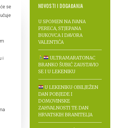
NOVOSTI I DOGAĐANJA
 će se
jučuje
U SPOMEN NA IVANA
PERECA, STJEPANA
BUKOVCA I DAVORA
nim
VALENTIĆA
e
ULTRAMARATONAC
 i
BRANKO ŠUBIĆ ZAUSTAVIO
SE I U LEKENIKU
U LEKENIKU OBILJEŽEN
DAN POBJEDE I
DOMOVINSKE
ZAHVALNOSTI TE DAN
ima
HRVATSKIH BRANITELJA