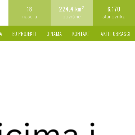
2
18
224,4 km
6.170
naselja
površine
stanovnika
A
EU PROJEKTI
O NAMA
KONTAKT
AKTI I OBRASCI