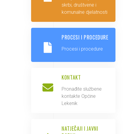
skrbi, društvene i
komunalne djelatnosti
PROCESI I PROCEDURE
Procesi i procedure
KONTAKT
Pronađite službene
kontakte Općine
Lekenik
NATJEČAJI I JAVNI