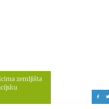
icima zemljišta
cijsku