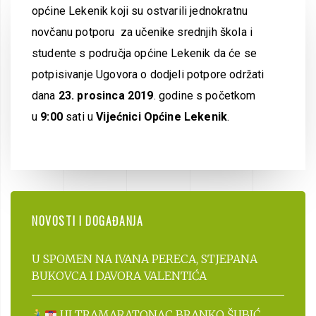
općine Lekenik koji su ostvarili jednokratnu
novčanu potporu za učenike srednjih škola i
studente s područja općine Lekenik da će se
potpisivanje Ugovora o dodjeli potpore održati
dana
23. prosinca 2019
. godine s početkom
u
9:00
sati u
Vijećnici Općine Lekenik
.
NOVOSTI I DOGAĐANJA
U SPOMEN NA IVANA PERECA, STJEPANA
BUKOVCA I DAVORA VALENTIĆA
ULTRAMARATONAC BRANKO ŠUBIĆ