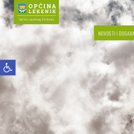
Općina ugodnog življenja
NOVOSTI I DOGAĐ
Open toolbar