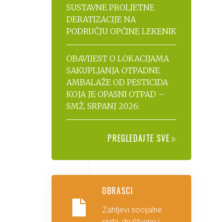
SUSTAVNE PROLJETNE
DERATIZACIJE NA
PODRUČJU OPĆINE LEKENIK
OBAVIJEST O LOKACIJAMA
SAKUPLJANJA OTPADNE
AMBALAŽE OD PESTICIDA
KOJA JE OPASNI OTPAD –
SMŽ, SRPANJ 2026.
PREGLEDAJTE SVE
OBRASCI
Zahtjevi socijalne
skrbi, društvene i