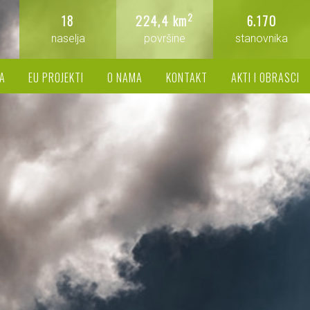
2
18
224,4 km
6.170
naselja
površine
stanovnika
A
EU PROJEKTI
O NAMA
KONTAKT
AKTI I OBRASCI