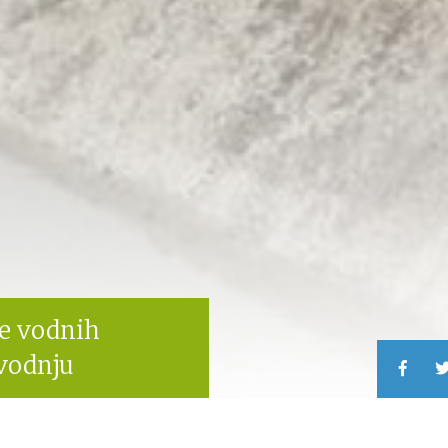
je vodnih
dvodnju