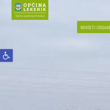
Općina ugodnog življenja
NOVOSTI I DOGAĐ
Open toolbar