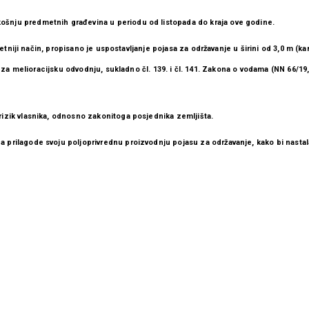
ošnju predmetnih građevina u periodu od listopada do kraja ove godine.
tetniji način, propisano je uspostavljanje pojasa za održavanje u širini od 3,0 m (kanal
ne za melioracijsku odvodnju, sukladno čl. 139. i čl. 141. Zakona o vodama (NN 66/19,
rizik vlasnika, odnosno zakonitoga posjednika zemljišta.
a prilagode svoju poljoprivrednu proizvodnju pojasu za održavanje, kako bi nastal