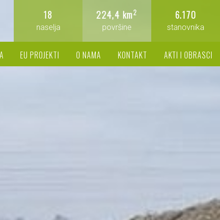
2
18
224,4 km
6.170
naselja
površine
stanovnika
A
EU PROJEKTI
O NAMA
KONTAKT
AKTI I OBRASCI