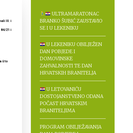
ULTRAMARATONAC
BRANKO ŠUBIĆ ZAUSTAVIO
i III. i
SE I U LEKENIKU
 84/21 i
U LEKENIKU OBILJEŽEN
DAN POBJEDE I
DOMOVINSKE
a što
ZAHVALNOSTI TE DAN
HRVATSKIH BRANITELJA
U LETOVANIĆU
DOSTOJANSTVENO ODANA
POČAST HRVATSKIM
BRANITELJIMA
PROGRAM OBILJEŽAVANJA