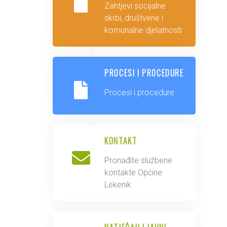
Zahtjevi socijalne
skrbi, društvene i
komunalne djelatnosti
PROCESI I PROCEDURE
Procesi i procedure
KONTAKT
Pronađite službene
kontakte Općine
Lekenik