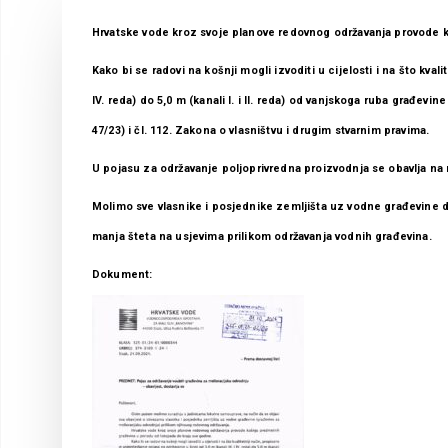
Hrvatske vode kroz svoje planove redovnog održavanja provode k
Kako bi se radovi na košnji mogli izvoditi u cijelosti i na što kvali
IV. reda) do 5,0 m (kanali I. i II. reda) od vanjskoga ruba građevi
47/23) i čl. 112. Zakona o vlasništvu i drugim stvarnim pravima.
U pojasu za održavanje poljoprivredna proizvodnja se obavlja na 
Molimo sve vlasnike i posjednike zemljišta uz vodne građevine d
manja šteta na usjevima prilikom održavanja vodnih građevina.
Dokument: