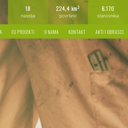
2
18
224,4 km
6.170
naselja
površine
stanovnika
A
EU PROJEKTI
O NAMA
KONTAKT
AKTI I OBRASCI