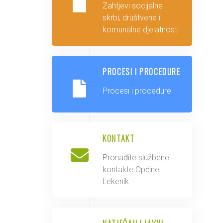
Zahtjevi socijalne
skrbi, društvene i
komunalne djelatnosti
PROCESI I PROCEDURE
Procesi i procedure
KONTAKT
Pronađite službene
kontakte Općine
Lekenik