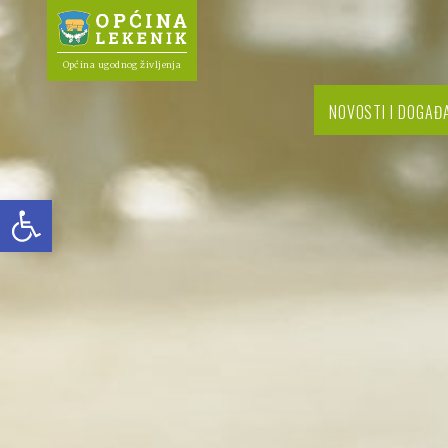
Općina ugodnog življenja
NOVOSTI I DOGAĐ
Open toolbar