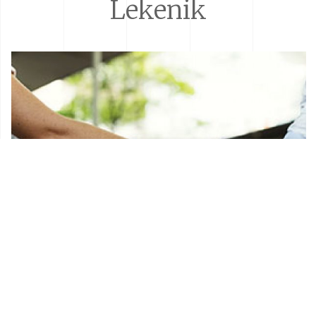
Lekenik
Donacije i sponzorstva
Prostorni plan Općine Lekenik