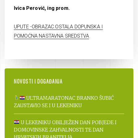
Ivica Perović, ing prom.
UPUTE -OBRAZAC OSTALA DOPUNSKA I
POMOĆNA NASTAVNA SREDSTVA
NOVOSTI I DOGAĐANJA
ULTRAMARATONAC BRANKO ŠUBIĆ
ZAUSTAVIO SE I U LEKENIKU
U LEKENIKU OBILJEŽEN DAN POBJEDE I
DOMOVINSKE ZAHVALNOSTI TE DAN
HRVATSKIH BRANITELJA