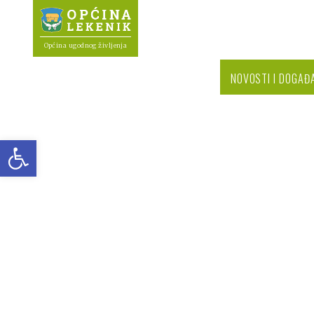
Općina ugodnog življenja
NOVOSTI I DOGAĐ
Open toolbar