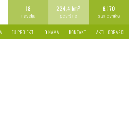
2
18
224,4 km
6.170
naselja
površine
stanovnika
A
EU PROJEKTI
O NAMA
KONTAKT
AKTI I OBRASCI