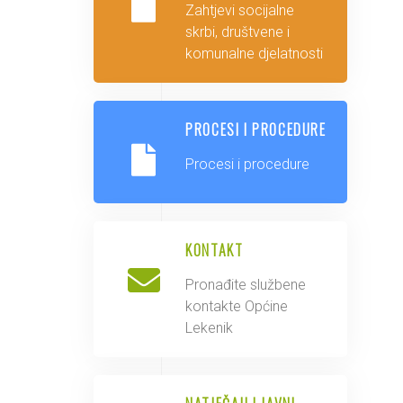
Zahtjevi socijalne
skrbi, društvene i
komunalne djelatnosti
PROCESI I PROCEDURE
Procesi i procedure
KONTAKT
Pronađite službene
kontakte Općine
Lekenik