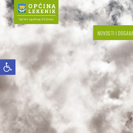
Općina ugodnog življenja
NOVOSTI I DOGAĐ
Open toolbar