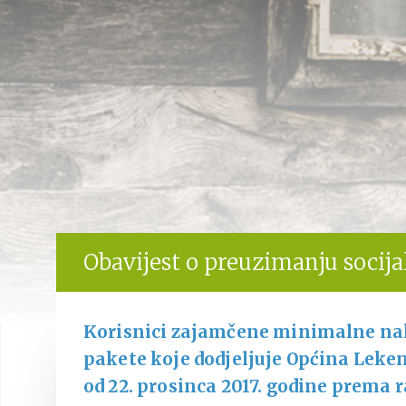
Obavijest o preuzimanju socija
Korisnici zajamčene minimalne nakn
pakete koje dodjeljuje Općina Leke
od 22. prosinca 2017. godine prema r