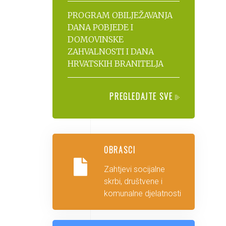
PROGRAM OBILJEŽAVANJA
DANA POBJEDE I
DOMOVINSKE
ZAHVALNOSTI I DANA
HRVATSKIH BRANITELJA
PREGLEDAJTE SVE
OBRASCI
Zahtjevi socijalne
skrbi, društvene i
komunalne djelatnosti