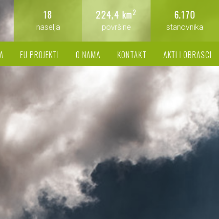
2
18
224,4 km
6.170
naselja
površine
stanovnika
A
EU PROJEKTI
O NAMA
KONTAKT
AKTI I OBRASCI