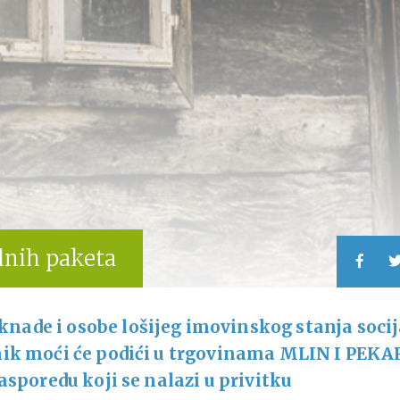
lnih paketa
ade i osobe lošijeg imovinskog stanja soci
nik moći će podići u trgovinama MLIN I PEKA
asporedu koji se nalazi u privitku