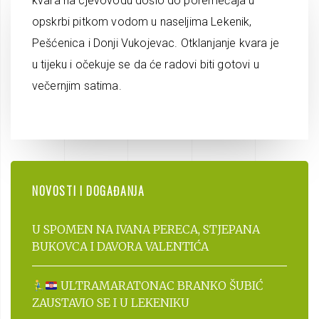
kvara na cjevovodu došlo do poremećaja u
opskrbi pitkom vodom u naseljima Lekenik,
Pešćenica i Donji Vukojevac. Otklanjanje kvara je
u tijeku i očekuje se da će radovi biti gotovi u
večernjim satima.
NOVOSTI I DOGAĐANJA
U SPOMEN NA IVANA PERECA, STJEPANA
BUKOVCA I DAVORA VALENTIĆA
ULTRAMARATONAC BRANKO ŠUBIĆ
ZAUSTAVIO SE I U LEKENIKU