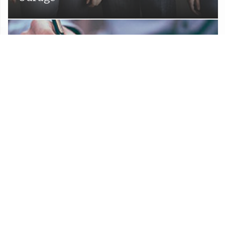
Proračun Općine Lekenik
Službeni glasnik