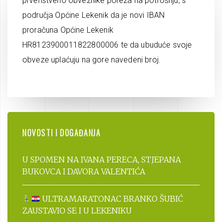
prvenstveno obveznike poreza na potrošnju, s
područja Općine Lekenik da je novi IBAN
proračuna Općine Lekenik
HR8123900011822800006 te da ubuduće svoje
obveze uplaćuju na gore navedeni broj.
NOVOSTI I DOGAĐANJA
U SPOMEN NA IVANA PERECA, STJEPANA
BUKOVCA I DAVORA VALENTIĆA
ULTRAMARATONAC BRANKO ŠUBIĆ
ZAUSTAVIO SE I U LEKENIKU