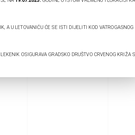
JE NA
19.07.2023.
GODINE U ISTOM VREMENU I LOKACIJI KA
IK, A U LETOVANIĆU ĆE SE ISTI DIJELITI KOD VATROGASNOG
 LEKENIK OSIGURAVA GRADSKO DRUŠTVO CRVENOG KRIŽA S