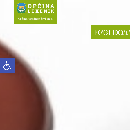
Općina ugodnog življenja
NOVOSTI I DOGAĐ
Open toolbar