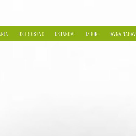
ANJA
USTROJSTVO
USTANOVE
IZBORI
JAVNA NABAV