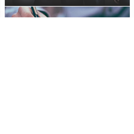
Proračun Općine Lekenik
Službeni glasnik