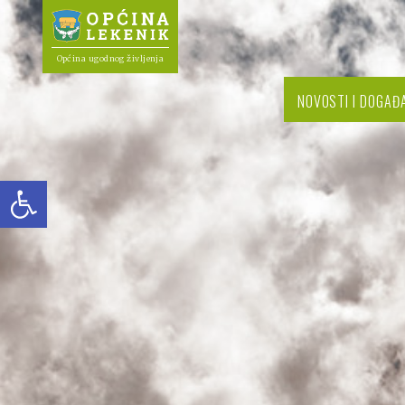
Općina ugodnog življenja
NOVOSTI I DOGAĐ
Open toolbar