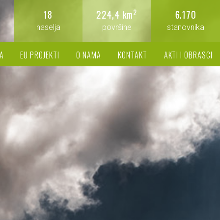
2
18
224,4 km
6.170
naselja
površine
stanovnika
A
EU PROJEKTI
O NAMA
KONTAKT
AKTI I OBRASCI