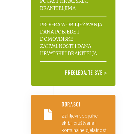
POČAST HRVATSKIM
BRANITELJIMA
PROGRAM OBILJEŽAVANJA
DANA POBJEDE I
DOMOVINSKE
ZAHVALNOSTI I DANA
HRVATSKIH BRANITELJA
PREGLEDAJTE SVE
OBRASCI
Zahtjevi socijalne
skrbi, društvene i
komunalne djelatnosti