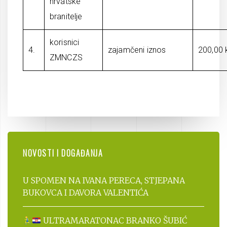
hrvatske
branitelje
korisnici
4.
zajamčeni iznos
200,00 
ZMNCZS
NOVOSTI I DOGAĐANJA
U SPOMEN NA IVANA PERECA, STJEPANA
BUKOVCA I DAVORA VALENTIĆA
ULTRAMARATONAC BRANKO ŠUBIĆ