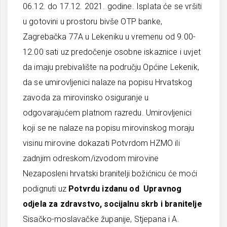
06.12. do 17.12. 2021. godine. Isplata će se vršiti
u gotovini u prostoru bivše OTP banke,
Zagrebačka 77A u Lekeniku u vremenu od 9.00-
12.00 sati uz predočenje osobne iskaznice i uvjet
da imaju prebivalište na području Općine Lekenik,
da se umirovljenici nalaze na popisu Hrvatskog
zavoda za mirovinsko osiguranje u
odgovarajućem platnom razredu. Umirovljenici
koji se ne nalaze na popisu mirovinskog moraju
visinu mirovine dokazati Potvrdom HZMO ili
zadnjim odreskom/izvodom mirovine
Nezaposleni hrvatski branitelji božićnicu će moći
podignuti uz
Potvrdu izdanu od Upravnog
odjela za zdravstvo, socijalnu skrb i branitelje
Sisačko-moslavačke županije, Stjepana i A.