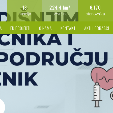
2
18
224,4 km
6.170
naselja
površine
stanovnika
A
EU PROJEKTI
O NAMA
KONTAKT
AKTI I OBRASCI