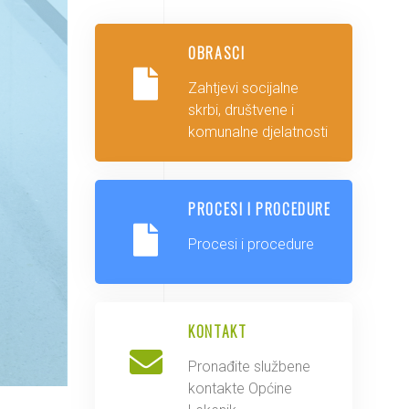
OBRASCI
Zahtjevi socijalne
skrbi, društvene i
komunalne djelatnosti
PROCESI I PROCEDURE
Procesi i procedure
KONTAKT
Pronađite službene
kontakte Općine