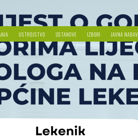
ANJA
USTROJSTVO
USTANOVE
IZBORI
JAVNA NABAV