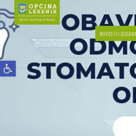
Općina ugodnog življenja
NOVOSTI I DOGAĐ
Open toolbar