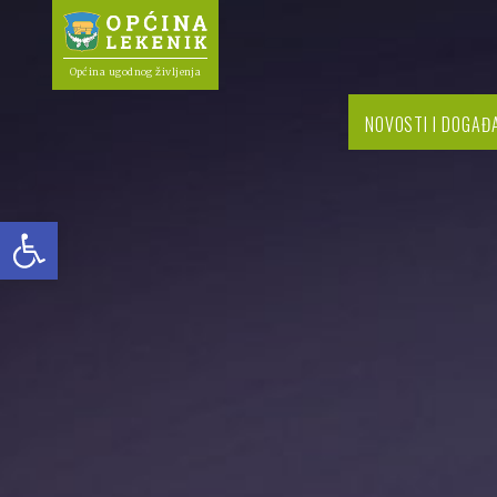
Općina ugodnog življenja
NOVOSTI I DOGAĐ
Open toolbar