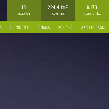
2
18
224,4 km
6.170
naselja
površine
stanovnika
A
EU PROJEKTI
O NAMA
KONTAKT
AKTI I OBRASCI