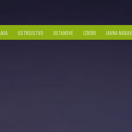
ANJA
USTROJSTVO
USTANOVE
IZBORI
JAVNA NABAV