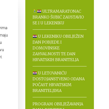
ULTRAMARATONAC
BRANKO ŠUBIĆ ZAUSTAVIO
SE I U LEKENIKU
tvima
imaju
U LEKENIKU OBILJEŽEN
DAN POBJEDE I
u
DOMOVINSKE
ovu
ZAHVALNOSTI TE DAN
H.
HRVATSKIH BRANITELJA
U LETOVANIĆU
DOSTOJANSTVENO ODANA
POČAST HRVATSKIM
BRANITELJIMA
PROGRAM OBILJEŽAVANJA