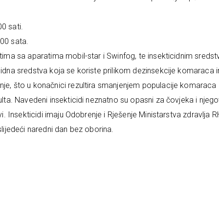
0 sati.
:00 sata.
atima sa aparatima mobil-star i Swinfog, te insekticidnim sreds
icidna sredstva koja se koriste prilikom dezinsekcije komaraca 
nje, što u konačnici rezultira smanjenjem populacije komaraca 
dulta. Navedeni insekticidi neznatno su opasni za čovjeka i njeg
vi. Insekticidi imaju Odobrenje i Rješenje Ministarstva zdravlja R
slijedeći naredni dan bez oborina.