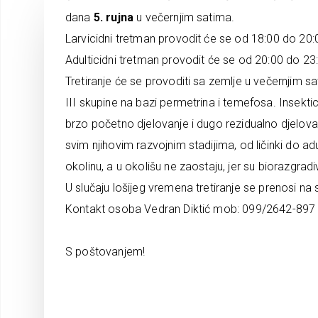
dana
5. rujna
u večernjim satima.
Larvicidni tretman provodit će se od 18:00 do 20:0
Adulticidni tretman provodit će se od 20:00 do 23
Tretiranje će se provoditi sa zemlje u večernjim s
III skupine na bazi permetrina i temefosa. Insekt
brzo početno djelovanje i dugo rezidualno djelova
svim njihovim razvojnim stadijima, od ličinki do a
okolinu, a u okolišu ne zaostaju, jer su biorazgradi
U slučaju lošijeg vremena tretiranje se prenosi na 
Kontakt osoba Vedran Diktić mob: 099/2642-897
S poštovanjem!