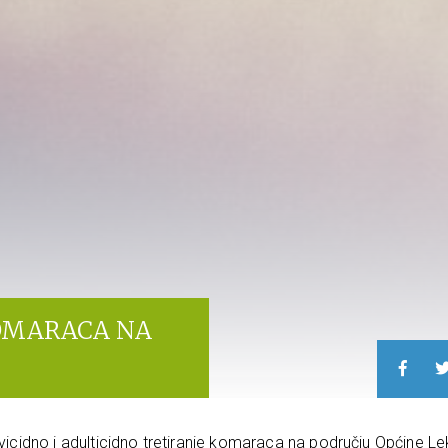
KOMARACA NA
rvicidno i adulticidno tretiranje komaraca na području Općine Le