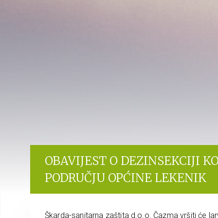
OBAVIJEST O DEZINSEKCIJI 
PODRUČJU OPĆINE LEKENIK
Škarda-sanitarna zaštita d.o.o. Čazma vršiti će la