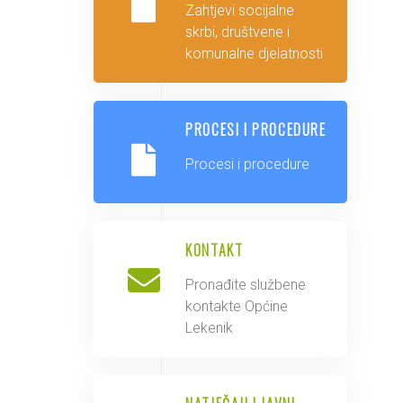
Zahtjevi socijalne
skrbi, društvene i
komunalne djelatnosti
PROCESI I PROCEDURE
Procesi i procedure
KONTAKT
Pronađite službene
kontakte Općine
Lekenik