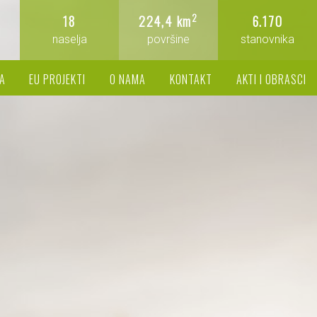
2
18
224,4 km
6.170
naselja
površine
stanovnika
A
EU PROJEKTI
O NAMA
KONTAKT
AKTI I OBRASCI