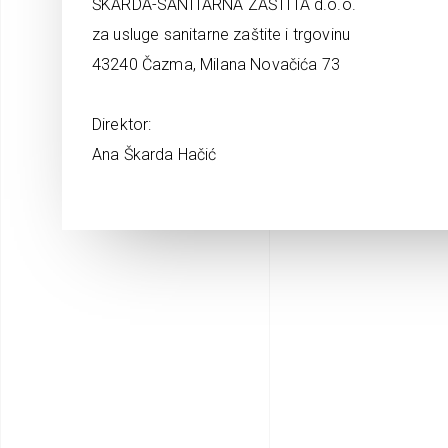
ŠKARDA-SANITARNA ZAŠTITA d.o.o.
za usluge sanitarne zaštite i trgovinu
43240 Čazma, Milana Novačića 73
Direktor:
Ana Škarda Hačić