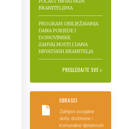
POČAST HRVATSKIM
BRANITELJIMA
PROGRAM OBILJEŽAVANJA
DANA POBJEDE I
DOMOVINSKE
ZAHVALNOSTI I DANA
HRVATSKIH BRANITELJA
PREGLEDAJTE SVE
OBRASCI
Zahtjevi socijalne
skrbi, društvene i
komunalne djelatnosti