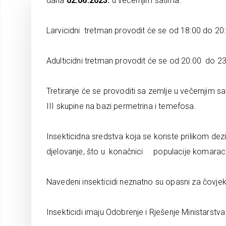
dana
02.06.2023.
u večernjim satima.
Larvicidni tretman provodit će se od 18:00 do 20:
Adulticidni tretman provodit će se od 20:00 do 23
Tretiranje će se provoditi sa zemlje u večernjim s
III skupine na bazi permetrina i temefosa.
Insekticidna sredstva koja se koriste prilikom de
djelovanje, što u konačnici populacije komaraca u
Navedeni insekticidi neznatno su opasni za čovjeka 
Insekticidi imaju Odobrenje i Rješenje Ministarstva