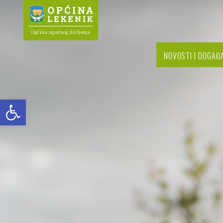
Općina ugodnog življenja
NOVOSTI I DOGAĐ
Open toolbar