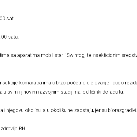
00 sati
:00 sata.
atima sa aparatima mobil-star i Swinfog, te insekticidnim sreds
zinsekcije komaraca imaju brzo početno djelovanje i dugo rezid
 svim njihovim razvojnim stadijima, od ličinki do adulta.
i njegovu okolinu, a u okolišu ne zaostaju, jer su biorazgradivi
 zdravlja RH.