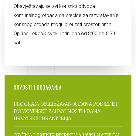
Obavještavaju se svi korisnici odvoza
komunalnog otpada da vrećice za razvrstavanje
korisnog otpada mogu preuzeti prostorijama
Općine Lekenik svaki radni dan od 8:00 do 8:30
sati.
NOVOSTI I DOGAĐANJA
PROGRAM OBILJEŽAVANJA DANA POBJEDE I
DOMOVINSKE ZAHVALNOSTI I DANA
HRVATSKIH BRANITELJA
OPĆINA LEKENIK PRIPREMA JAVNI NATJEČAJ