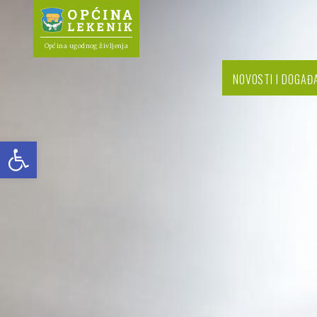
Općina ugodnog življenja
NOVOSTI I DOGAĐ
Open toolbar