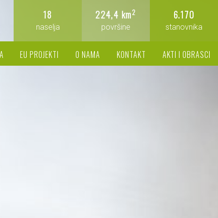
2
18
224,4 km
6.170
naselja
površine
stanovnika
A
EU PROJEKTI
O NAMA
KONTAKT
AKTI I OBRASCI