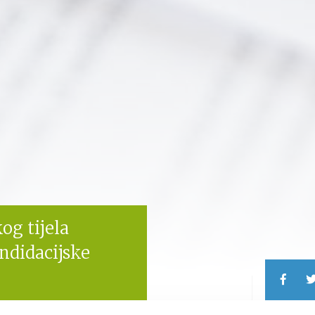
og tijela
ndidacijske