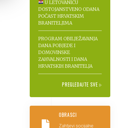
U LETOVANIĆU
DOSTOJANSTVENO ODANA
POČAST HRVATSKIM
BRANITELJIMA
PROGRAM OBILJEŽAVANJA
DANA POBJEDE I
DOMOVINSKE
ZAHVALNOSTI I DANA
HRVATSKIH BRANITELJA
PREGLEDAJTE SVE
OBRASCI
Zahtjevi socijalne