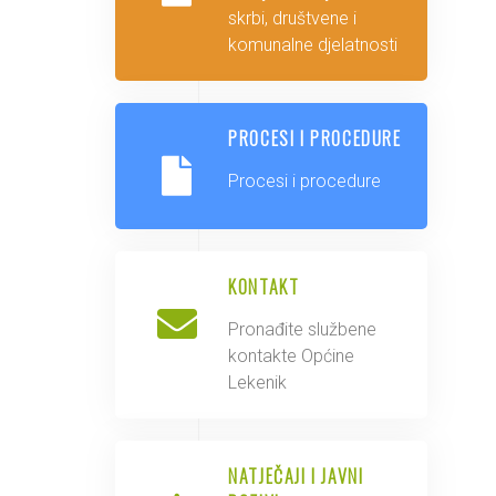
skrbi, društvene i
komunalne djelatnosti
PROCESI I PROCEDURE
Procesi i procedure
KONTAKT
Pronađite službene
kontakte Općine
Lekenik
NATJEČAJI I JAVNI