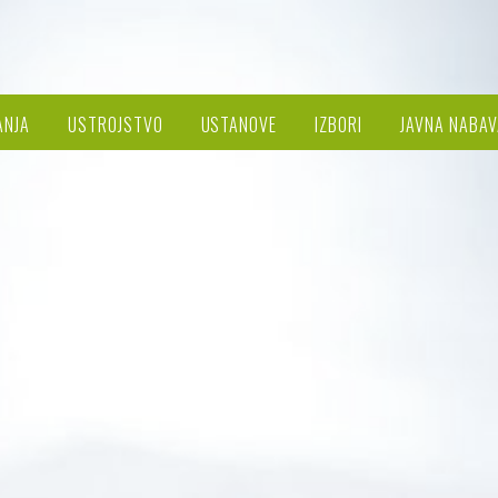
ANJA
USTROJSTVO
USTANOVE
IZBORI
JAVNA NABAV