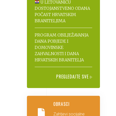
U LETOVANIĆU
DOSTOJANSTVENO ODANA
POČAST HRVATSKIM
BRANITELJIMA
PROGRAM OBILJEŽAVANJA
DANA POBJEDE I
DOMOVINSKE
ZAHVALNOSTI I DANA
HRVATSKIH BRANITELJA
PREGLEDAJTE SVE
OBRASCI
Zahtjevi socijalne