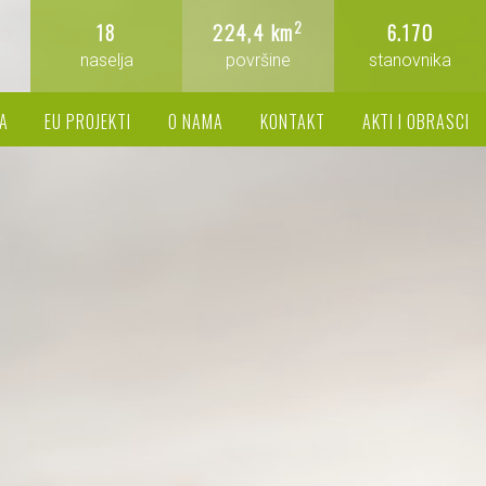
2
18
224,4 km
6.170
naselja
površine
stanovnika
A
EU PROJEKTI
O NAMA
KONTAKT
AKTI I OBRASCI