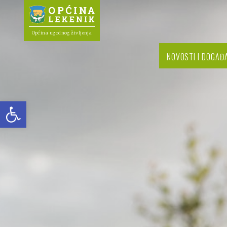
Općina ugodnog življenja
NOVOSTI I DOGAĐ
Open toolbar