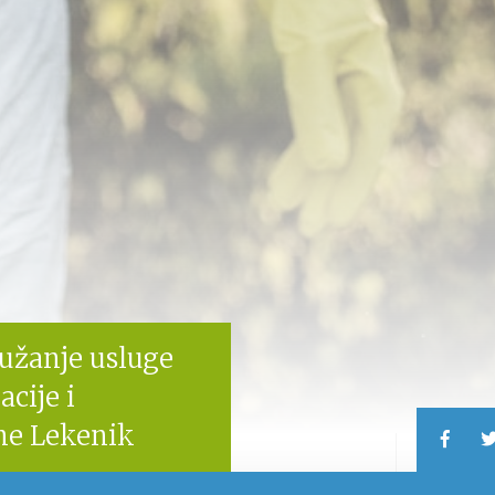
užanje usluge
cije i
ne Lekenik