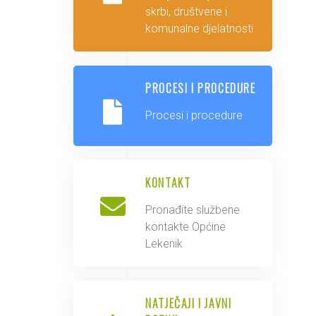
skrbi, društvene i
komunalne djelatnosti
PROCESI I PROCEDURE
Procesi i procedure
KONTAKT
Pronađite službene
kontakte Općine
Lekenik
NATJEČAJI I JAVNI