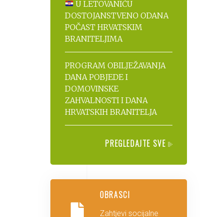
U LETOVANIĆU
DOSTOJANSTVENO ODANA
POČAST HRVATSKIM
BRANITELJIMA
PROGRAM OBILJEŽAVANJA
DANA POBJEDE I
DOMOVINSKE
ZAHVALNOSTI I DANA
HRVATSKIH BRANITELJA
PREGLEDAJTE SVE
OBRASCI
Zahtjevi socijalne