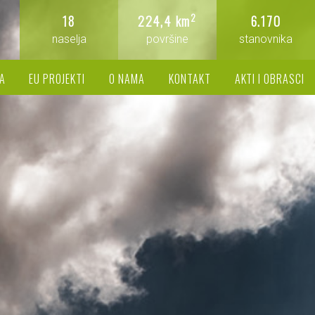
2
18
224,4 km
6.170
naselja
površine
stanovnika
A
EU PROJEKTI
O NAMA
KONTAKT
AKTI I OBRASCI