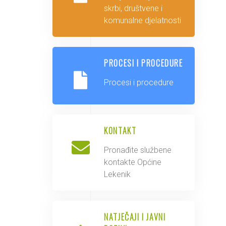
skrbi, društvene i
komunalne djelatnosti
PROCESI I PROCEDURE
Procesi i procedure
KONTAKT
Pronađite službene
kontakte Općine
Lekenik
NATJEČAJI I JAVNI