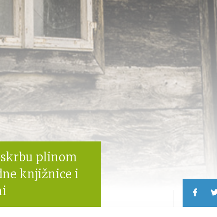
pskrbu plinom
ne knjižnice i
ni