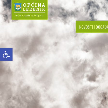
Općina ugodnog življenja
NOVOSTI I DOGAĐ
Open toolbar