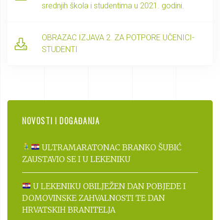
srednjih škola i studentima u 2021. godini.
OBRAZAC IZJAVA 2. ZA POTPORE UČENICI-
STUDENTI
NOVOSTI I DOGAĐANJA
ULTRAMARATONAC BRANKO ŠUBIĆ
ZAUSTAVIO SE I U LEKENIKU
U LEKENIKU OBILJEŽEN DAN POBJEDE I
DOMOVINSKE ZAHVALNOSTI TE DAN
HRVATSKIH BRANITELJA