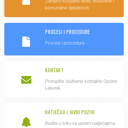
Zahtjevi socijalne skrbi, društvene i
komunalne djelatnosti
PROCESI I PROCEDURE
Procesi i procedure
KONTAKT
Pronađite službene kontakte Općine
Lekenik
NATJEČAJI I JAVNI POZIVI
Budite u toku sa javnim natječajima