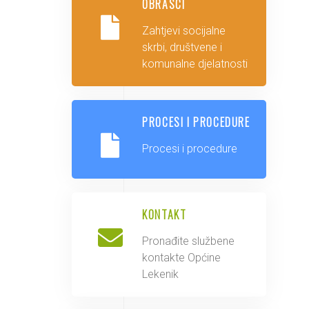
OBRASCI
Zahtjevi socijalne
skrbi, društvene i
komunalne djelatnosti
PROCESI I PROCEDURE
Procesi i procedure
KONTAKT
Pronađite službene
kontakte Općine
Lekenik