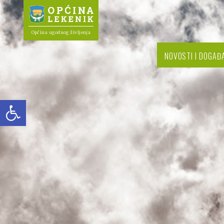
Općina ugodnog življenja
NOVOSTI I DOGAĐ
Open toolbar