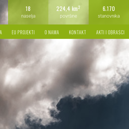
2
18
224,4 km
6.170
naselja
površine
stanovnika
A
EU PROJEKTI
O NAMA
KONTAKT
AKTI I OBRASCI