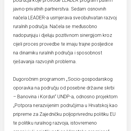
područja koje provode LEADER program putem
javno-privatnih partnerstva. Sedam osnovnih
načela LEADER-a usmjerava sveobuhvatan razvoj
ruralnih područja. Načela se međusobno
nadopunjuju i djeluju pozitivnom sinergijom kroz
cijeli proces provedbe te imaju trajne posljedice
na dinamiku ruralnih područja i sposobnost
rješavanja razvojnih problema.
Dugoročnim programom „Socio-gospodarskog
oporavka na području od posebne državne skrbi
– Banovina i Kordun“ UNDP-a, odnosno projektom
„Potpora nerazvijenim područjima u Hrvatskoj kao
pripreme za Zajedničku poljoprivrednu politiku EU
te politiku ruralnog razvoja, istovremeno