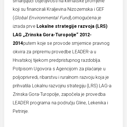
smanjujući osjetljivosti na klimatske promjene“
koji su financirali Kraljevina Nizozemska i GEF
(
Global
Environmental
Fund
),omogućena je
izrada prve
Lokalne strategije razvoja (LRS)
LAG „Zrinska Gora-Turopolje“ 2012-
2014
putem koje se provode smjernice pravnog
okvira za pripremu provedbe LEADER-a u
Hrvatskoj tijekom predpristupnog razdoblja.
Potpisom Ugovora s Agencijom za plaćanje u
poljoprivredi, ribarstvu i ruralnom razvoju koja je
prihvatila Lokalnu razvojnu strategiju (LRS) LAG-a
Zrinska Gora-Turopolje, započela je provedba
LEADER programa na području Gline, Lekenika i
Petrinje.