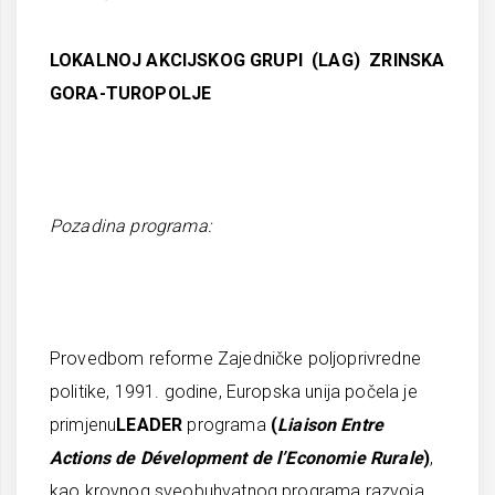
LOKALNOJ AKCIJSKOG GRUPI (LAG) ZRINSKA
GORA-TUROPOLJE
Pozadina programa:
Provedbom reforme Zajedničke poljoprivredne
politike, 1991. godine, Europska unija počela je
primjenu
LEADER
programa
(
Liaison Entre
Actions de Dévelopment de l’Economie Rurale
)
,
kao krovnog sveobuhvatnog programa razvoja