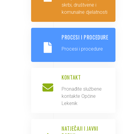
skrbi, društvene i
komunalne djelatnosti
PROCESI I PROCEDURE
Procesi i procedure
KONTAKT
Pronađite službene
kontakte Općine
Lekenik
NATJEČAJI I JAVNI