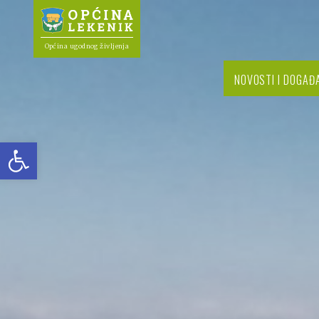
Općina ugodnog življenja
NOVOSTI I DOGAĐ
Open toolbar