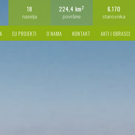
2
18
224,4 km
6.170
naselja
površine
stanovnika
A
EU PROJEKTI
O NAMA
KONTAKT
AKTI I OBRASCI