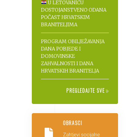
U LETOVANIĆU
DOSTOJANSTVENO ODANA
POČAST HRVATSKIM
BRANITELJIMA
PROGRAM OBILJEŽAVANJA
DANA POBJEDE I
DOMOVINSKE
ZAHVALNOSTI I DANA
HRVATSKIH BRANITELJA
PREGLEDAJTE SVE
OBRASCI
Zahtjevi socijalne