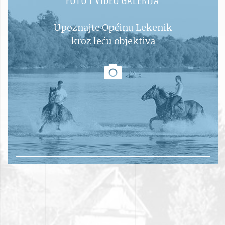
Upoznajte Općinu Lekenik
kroz leću objektiva