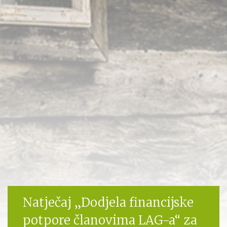
Natječaj „Dodjela financijske
potpore članovima LAG-a“ za