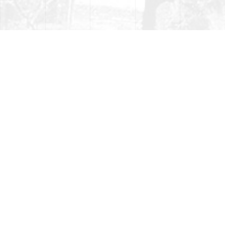
Tražilica
Niste pronašli informaciju koju ste tražili?
Pretražite našu stranicu...