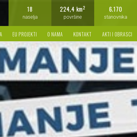
2
18
224,4 km
6.170
naselja
površine
stanovnika
A
EU PROJEKTI
O NAMA
KONTAKT
AKTI I OBRASCI