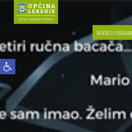
Općina ugodnog življenja
NOVOSTI I DOGAĐ
Open toolbar