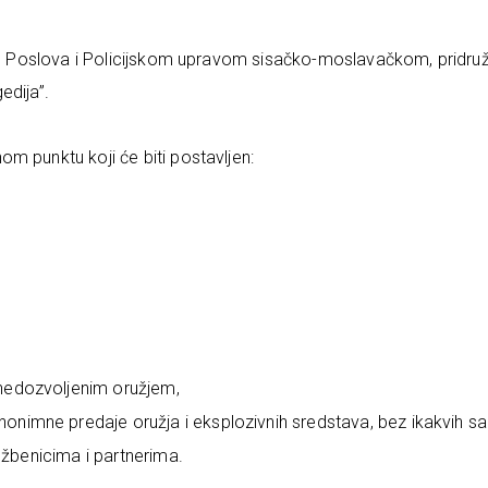
jih Poslova i Policijskom upravom sisačko-moslavačkom, pridru
edija”.
m punktu koji će biti postavljen:
nedozvoljenim oružjem,
nimne predaje oružja i eksplozivnih sredstava, bez ikakvih san
lužbenicima i partnerima.