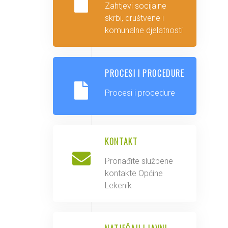
Zahtjevi socijalne
skrbi, društvene i
komunalne djelatnosti
PROCESI I PROCEDURE
Procesi i procedure
KONTAKT
Pronađite službene
kontakte Općine
Lekenik