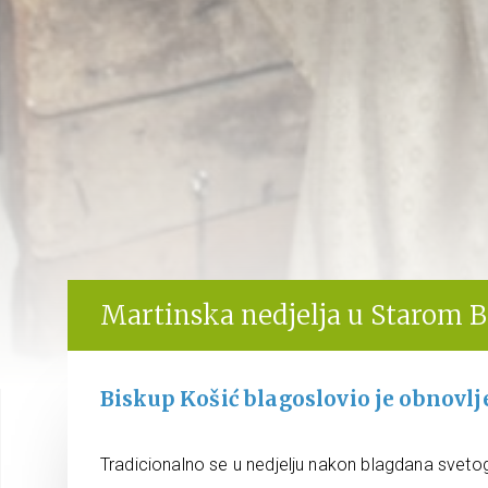
Martinska nedjelja u Starom 
Biskup Košić blagoslovio je obnovl
Tradicionalno se u nedjelju nakon blagdana sveto