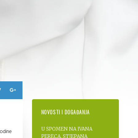
NOVOSTI I DOGAĐANJA
U SPOMEN NA IVANA
godine
PERECA, STJEPANA