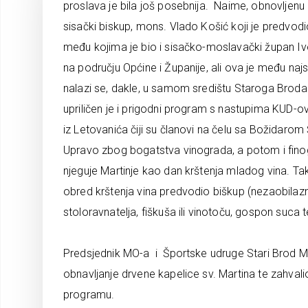
proslava je bila još posebnija. Naime, obnovljenu
sisački biskup, mons. Vlado Košić koji je predvodio i
među kojima je bio i sisačko-moslavački župan Ivo 
na području Općine i Županije, ali ova je među na
nalazi se, dakle, u samom središtu Staroga Broda.
upriličen je i prigodni program s nastupima KUD-ova
iz Letovanića čiji su članovi na čelu sa Božidarom
Upravo zbog bogatstva vinograda, a potom i finog
njeguje Martinje kao dan krštenja mladog vina. T
obred krštenja vina predvodio biškup (nezaobilaz
stoloravnatelja, fiškuša ili vinotoču, gospon suca
Predsjednik MO-a i Športske udruge Stari Brod Ma
obnavljanje drvene kapelice sv. Martina te zahva
programu.