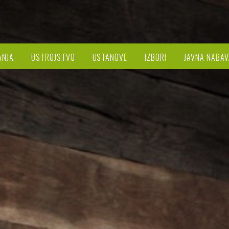
ANJA
USTROJSTVO
USTANOVE
IZBORI
JAVNA NABAV