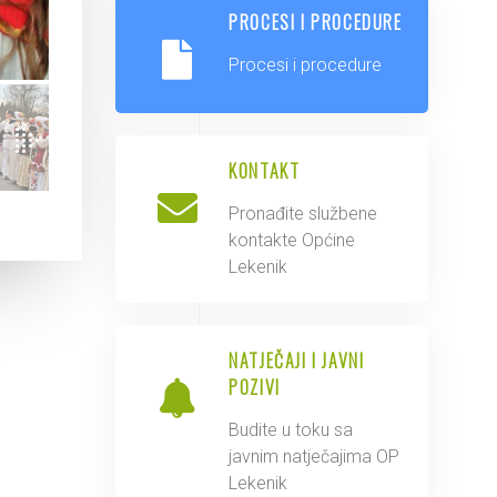
PROCESI I PROCEDURE
Procesi i procedure
KONTAKT
Pronađite službene
kontakte Općine
Lekenik
NATJEČAJI I JAVNI
POZIVI
Budite u toku sa
javnim natječajima OP
Lekenik