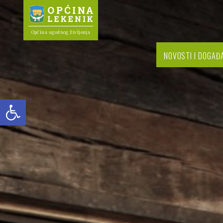
Općina ugodnog življenja
NOVOSTI I DOGAĐ
Open toolbar