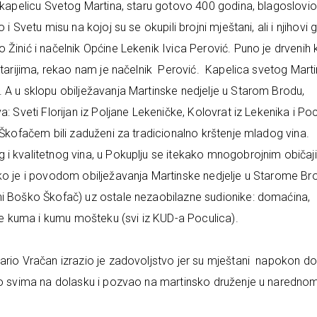
 kapelicu Svetog Martina, staru gotovo 400 godina, blagoslovio
 Svetu misu na kojoj su se okupili brojni mještani, ali i njihovi 
Žinić i načelnik Općine Lekenik Ivica Perović. Puno je drvenih
jstarijima, rekao nam je načelnik Perović. Kapelica svetog Mart
 A u sklopu obilježavanja Martinske nedjelje u Starom Brodu,
: Sveti Florijan iz Poljane Lekeničke, Kolovrat iz Lekenika i Po
 Škofačem bili zaduženi za tradicionalno krštenje mladog vina.
 i kvalitetnog vina, u Pokuplju se itekako mnogobrojnim običa
ako je i povodom obilježavanja Martinske nedjelje u Starome Br
ni Boško Škofač) uz ostale nezaobilazne sudionike: domaćina,
 te kuma i kumu mošteku (svi iz KUD-a Poculica).
rio Vračan izrazio je zadovoljstvo jer su mještani napokon do
lio svima na dolasku i pozvao na martinsko druženje u naredno