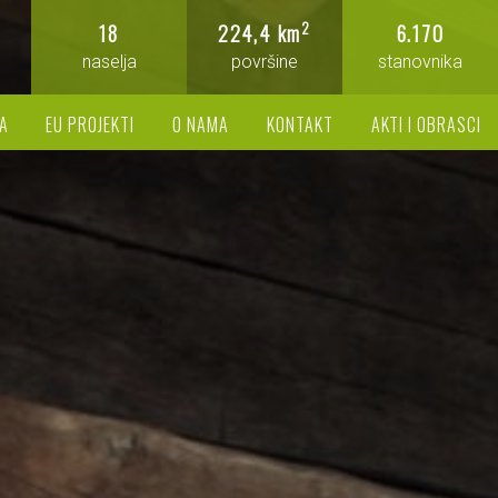
2
18
224,4 km
6.170
naselja
površine
stanovnika
A
EU PROJEKTI
O NAMA
KONTAKT
AKTI I OBRASCI