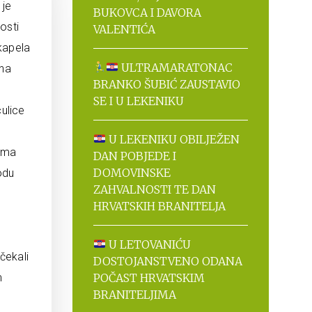
 je
BUKOVCA I DAVORA
gosti
VALENTIĆA
 kapela
ULTRAMARATONAC
ina
BRANKO ŠUBIĆ ZAUSTAVIO
SE I U LEKENIKU
culice
U LEKENIKU OBILJEŽEN
jima
DAN POBJEDE I
DOMOVINSKE
odu
ZAHVALNOSTI TE DAN
HRVATSKIH BRANITELJA
U LETOVANIĆU
čekali
DOSTOJANSTVENO ODANA
m
POČAST HRVATSKIM
BRANITELJIMA