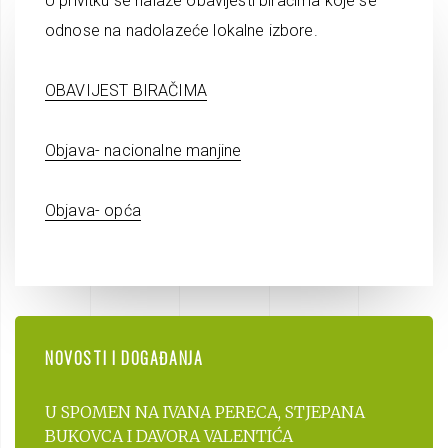
U privitku se nalaze obavijesti biračima koje se
odnose na nadolazeće lokalne izbore.
OBAVIJEST BIRAČIMA
Objava- nacionalne manjine
Objava- opća
NOVOSTI I DOGAĐANJA
U SPOMEN NA IVANA PERECA, STJEPANA
BUKOVCA I DAVORA VALENTIĆA