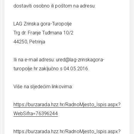
dostaviti osobno ili poštom na adresu:
LAG Zrinska gora-Turopolje
Trg dr. Franje Tuđmana 10/2
44250, Petrinja
Ili na e-mail adresu: ured@lag-zrinskagora-
turopolje.hr zaključno s 04.05.2016.
Više na sljedećim linkovima:
https://burzarada.hzz.hr/RadnoMjesto_Ispis.aspx?
WebSifra=76396244
https://burzarada.hzz.hr/RadnoMjesto_Ispis.aspx?