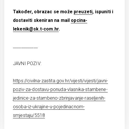
Također, obrazac se može
preuzeti
, ispuniti i
dostaviti skeniran na mail
opcina-
lekenik@sk.t-com.hr
.
____________
JAVNI POZIV:
https://civilna-zastita.gov.hr/vijesti/vijesti/javni-
poziv-za-dostavu-ponuda-vlasnika-stambene-
jedinice-za-stambeno-zbrinjavanje-raseljenih-
osoba-iz-ukrajine-u-pojedinacnom-
smjestaju/5518