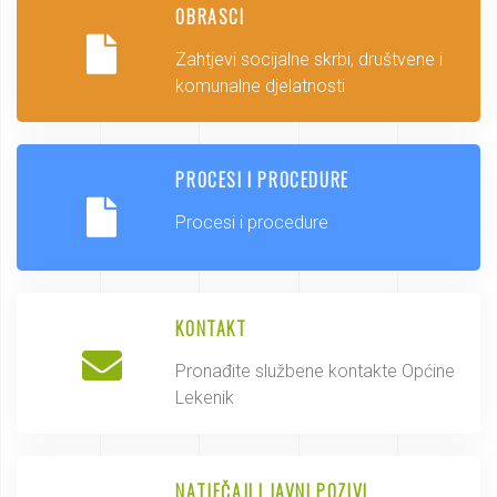
OBRASCI
Zahtjevi socijalne skrbi, društvene i
komunalne djelatnosti
PROCESI I PROCEDURE
Procesi i procedure
KONTAKT
Pronađite službene kontakte Općine
Lekenik
NATJEČAJI I JAVNI POZIVI