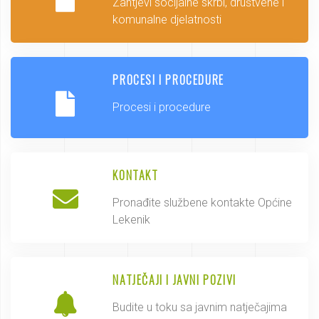
Zahtjevi socijalne skrbi, društvene i
komunalne djelatnosti
PROCESI I PROCEDURE
Procesi i procedure
KONTAKT
Pronađite službene kontakte Općine
Lekenik
NATJEČAJI I JAVNI POZIVI
Budite u toku sa javnim natječajima