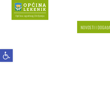
Općina ugodnog življenja
NOVOSTI I DOGAĐ
Open toolbar