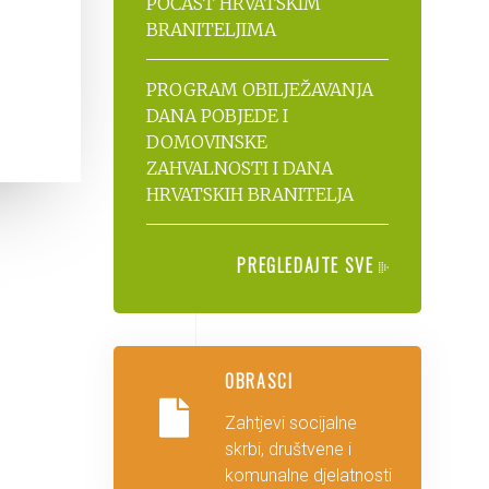
POČAST HRVATSKIM
BRANITELJIMA
PROGRAM OBILJEŽAVANJA
DANA POBJEDE I
DOMOVINSKE
ZAHVALNOSTI I DANA
HRVATSKIH BRANITELJA
PREGLEDAJTE SVE
OBRASCI
Zahtjevi socijalne
skrbi, društvene i
komunalne djelatnosti