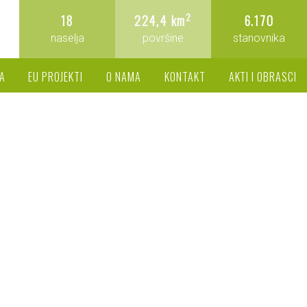
2
18
224,4 km
6.170
naselja
površine
stanovnika
A
EU PROJEKTI
O NAMA
KONTAKT
AKTI I OBRASCI