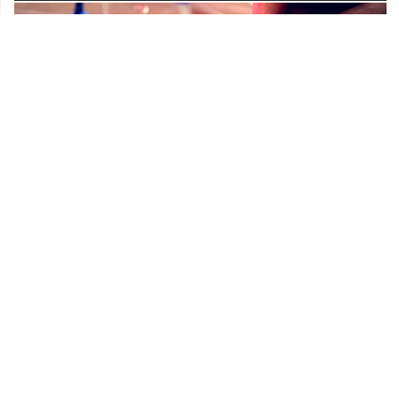
Prostorni plan Općine Lekenik
Udruge