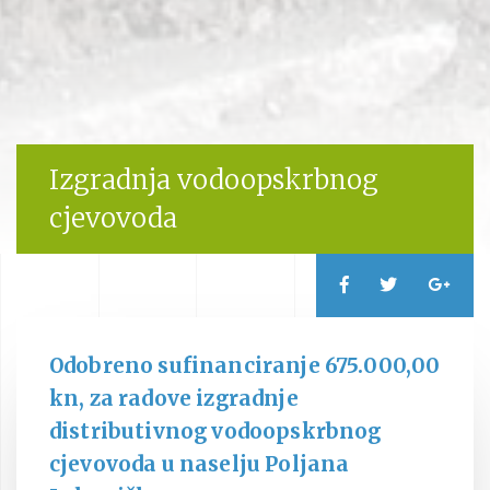
Izgradnja vodoopskrbnog
cjevovoda
Odobreno sufinanciranje 675.000,00
kn, za radove izgradnje
distributivnog vodoopskrbnog
cjevovoda u naselju Poljana