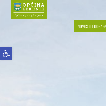
Općina ugodnog življenja
NOVOSTI I DOGAĐ
Open toolbar