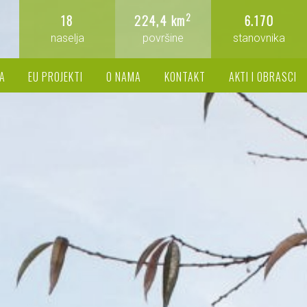
2
18
224,4 km
6.170
naselja
površine
stanovnika
A
EU PROJEKTI
O NAMA
KONTAKT
AKTI I OBRASCI