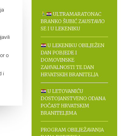
ja
ULTRAMARATONAC
BRANKO ŠUBIĆ ZAUSTAVIO
SE I U LEKENIKU
avili
U LEKENIKU OBILJEŽEN
DAN POBJEDE I
vor o
DOMOVINSKE
ZAHVALNOSTI TE DAN
 i
HRVATSKIH BRANITELJA
U LETOVANIĆU
DOSTOJANSTVENO ODANA
POČAST HRVATSKIM
BRANITELJIMA
PROGRAM OBILJEŽAVANJA