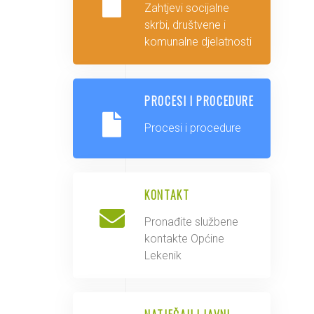
Zahtjevi socijalne
skrbi, društvene i
komunalne djelatnosti
PROCESI I PROCEDURE
Procesi i procedure
KONTAKT
Pronađite službene
kontakte Općine
Lekenik