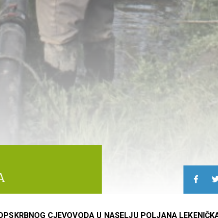
G
A
OOPSKRBNOG CJEVOVODA U NASELJU POLJANA LEKENIČK