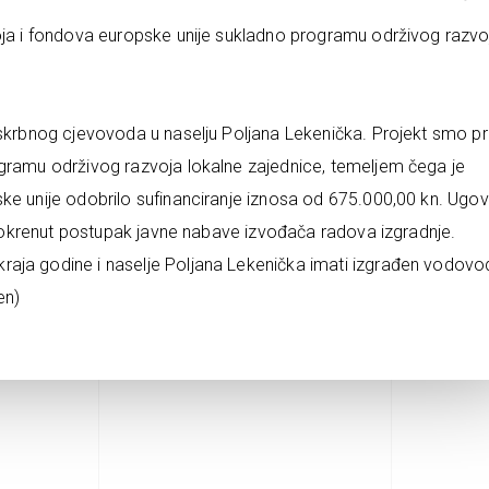
voja i fondova europske unije sukladno programu održivog razvo
skrbnog cjevovoda u naselju Poljana Lekenička. Projekt smo prij
ogramu održivog razvoja lokalne zajednice, temeljem čega je
ke unije odobrilo sufinanciranje iznosa od 675.000,00 kn. Ugo
e pokrenut postupak javne nabave izvođača radova izgradnje.
aja godine i naselje Poljana Lekenička imati izgrađen vodovod
en)