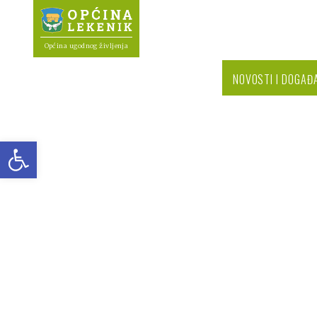
Općina ugodnog življenja
NOVOSTI I DOGAĐ
Open toolbar