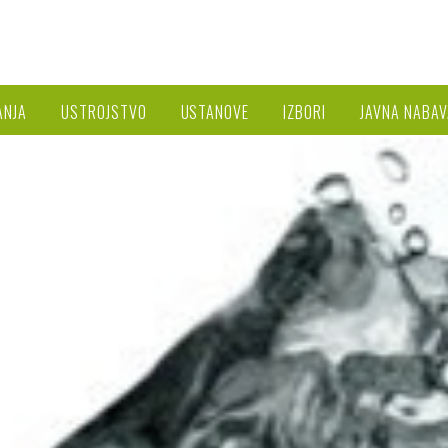
ANJA
USTROJSTVO
USTANOVE
IZBORI
JAVNA NABAV