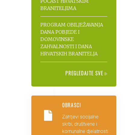
POČAST HRVATSKIM
BRANITELJIMA
PROGRAM OBILJEŽAVANJA
DANA POBJEDE I
DOMOVINSKE
ZAHVALNOSTI I DANA
HRVATSKIH BRANITELJA
PREGLEDAJTE SVE
OBRASCI
Zahtjevi socijalne
skrbi, društvene i
komunalne djelatnosti