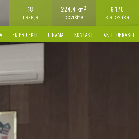
2
18
224,4 km
6.170
naselja
površine
stanovnika
A
EU PROJEKTI
O NAMA
KONTAKT
AKTI I OBRASCI