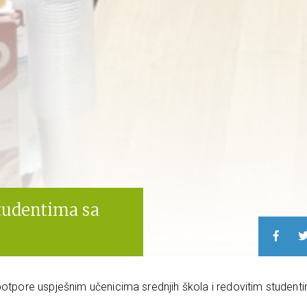
tudentima sa
potpore uspješnim učenicima srednjih škola i redovitim student