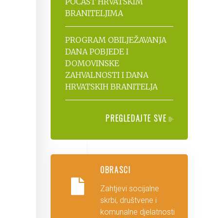
POČAST HRVATSKIM
BRANITELJIMA
PROGRAM OBILJEŽAVANJA
DANA POBJEDE I
DOMOVINSKE
ZAHVALNOSTI I DANA
HRVATSKIH BRANITELJA
PREGLEDAJTE SVE
OBRASCI
Zahtjevi socijalne
skrbi, društvene i
komunalne djelatnosti