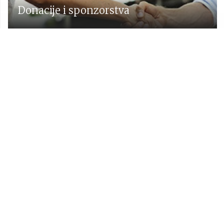
Donacije i sponzorstva
Prostorni plan Općine Lekenik
Udruge