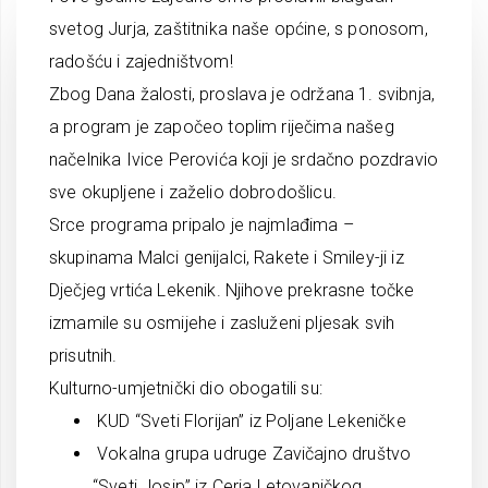
svetog Jurja, zaštitnika naše općine, s ponosom,
radošću i zajedništvom!
Zbog Dana žalosti, proslava je održana 1. svibnja,
a program je započeo toplim riječima našeg
načelnika Ivice Perovića koji je srdačno pozdravio
sve okupljene i zaželio dobrodošlicu.
Srce programa pripalo je najmlađima –
skupinama Malci genijalci, Rakete i Smiley-ji iz
Dječjeg vrtića Lekenik. Njihove prekrasne točke
izmamile su osmijehe i zasluženi pljesak svih
prisutnih.
Kulturno-umjetnički dio obogatili su:
KUD “Sveti Florijan” iz Poljane Lekeničke
Vokalna grupa udruge Zavičajno društvo
“Sveti Josip” iz Cerja Letovaničkog