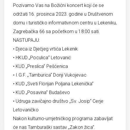
Pozivamo Vas na Božićni koncert koji će se
održati 16. prosinca 2023. godine u Društvenom
domu i turističko informativnom centru u Lekeniku,
Zagrebačka 66 sa početkom u 18:00 sati.
NASTUPAJU:
• Djeca iz Dječjeg vrtića Lekenik
• HKUD „Poculica“ Letovanić
• KUD „Preslica“ Pešćenica
• I.G.F. „Tamburica“ Donji Vukojevac
• KUD „Sveti Florijan Poljana Lekenička“
• KUD „Posavina“ Budaševo
• Udruga zavičajno društvo „Sv. Josip“ Cerje
Letovaničko
Nakon kulturno-umjetničkog programa zabavljat
će nas Tamburaški sastav „Zakon žica“.