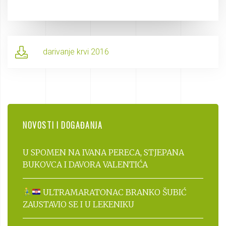
darivanje krvi 2016
NOVOSTI I DOGAĐANJA
U SPOMEN NA IVANA PERECA, STJEPANA
BUKOVCA I DAVORA VALENTIĆA
ULTRAMARATONAC BRANKO ŠUBIĆ
ZAUSTAVIO SE I U LEKENIKU