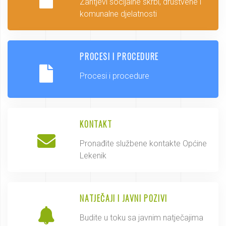
Zahtjevi socijalne skrbi, društvene i
komunalne djelatnosti
PROCESI I PROCEDURE
Procesi i procedure
KONTAKT
Pronađite službene kontakte Općine
Lekenik
NATJEČAJI I JAVNI POZIVI
Budite u toku sa javnim natječajima