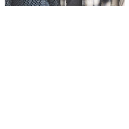
Udruge
Proračun Općine Lekenik